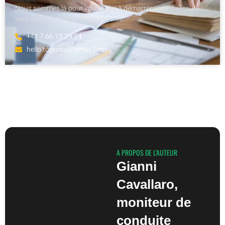
Nous sommes là pour vous aider à démarrer votre parcours
vers une conduite en toute sécurité.
+41 7 66 15 29 14
hello.toproad@gmail.com
A PROPOS DE L’AUTEUR
Gianni
Cavallaro,
moniteur de
conduite