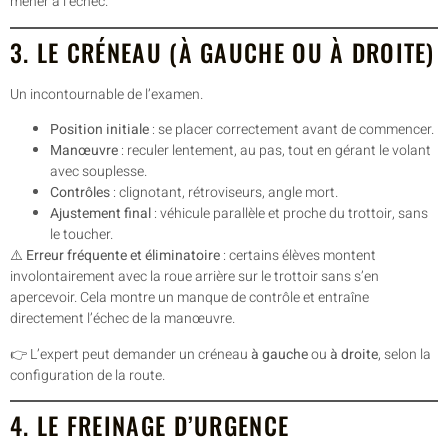
mener à l’échec.
3. LE CRÉNEAU (À GAUCHE OU À DROITE)
Un incontournable de l’examen.
Position initiale
: se placer correctement avant de commencer.
Manœuvre
: reculer lentement, au pas, tout en gérant le volant
avec souplesse.
Contrôles
: clignotant, rétroviseurs, angle mort.
Ajustement final
: véhicule parallèle et proche du trottoir, sans
le toucher.
⚠️
Erreur fréquente et éliminatoire
: certains élèves montent
involontairement avec la roue arrière sur le trottoir sans s’en
apercevoir. Cela montre un manque de contrôle et entraîne
directement l’échec de la manœuvre.
👉 L’expert peut demander un créneau
à gauche
ou
à droite
, selon la
configuration de la route.
4. LE FREINAGE D’URGENCE