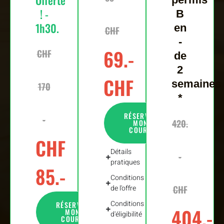
Offerte
! -
B
1h30.
en
CHF
-
69.-
CHF
de
2
CHF
semaines
170
*
RÉSERVER
-
420.
MON
COURS
CHF
Détails
-
pratiques
85.-
Conditions
de l'offre
CHF
Conditions
RÉSERVER
404.-
MON
d'éligibilité
COURS