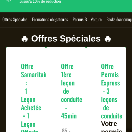
Jusqu'à 10% de réduction
Offres Spéciales
Formations obligatoires
Permis B – Voiture
Packs économiq
🔥 Offres Spéciales 🔥
Offre
Offre
Offre
Samaritains
1ère
Permis
:
leçon
Express
1
de
- 3
Leçon
conduite
leçons
Achetée
-
de
= 1
45min
conduite
Leçon
Votre
85 -
permis