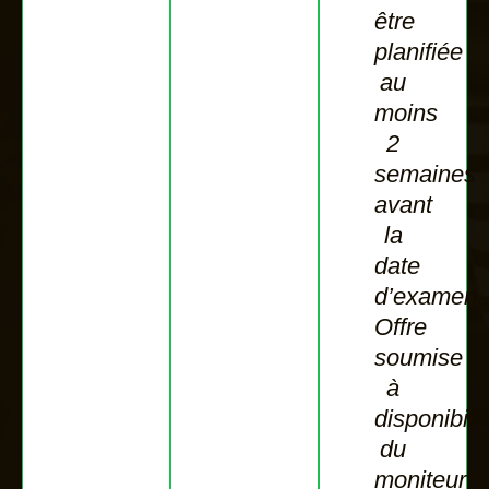
être
planifiée
au
moins
2
semaines
avant
la
date
d’examen.
Offre
soumise
à
disponibili
du
moniteur