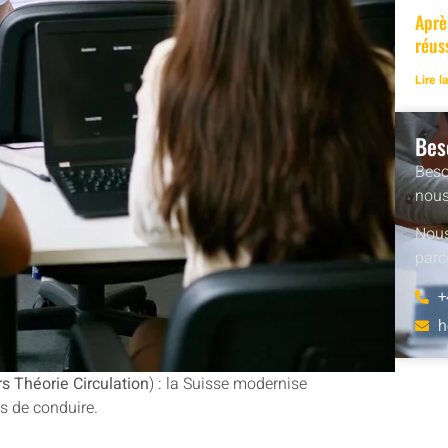
Aprè
réus
Lire l
Bes
Beso
nous
Nous
parc
+
h
s Théorie Circulation
) : la Suisse modernise
s de conduire.