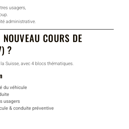
tres usagers,
oup.
ité administrative.
E NOUVEAU COURS DE
) ?
a Suisse, avec 4 blocs thématiques.
n
té du véhicule
duite
es usagers
cule & conduite préventive