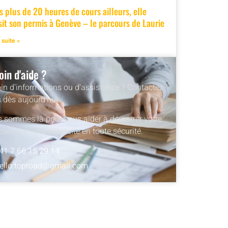
s plus de 20 heures de cours ailleurs, elle
sit son permis à Genève – le parcours de Laurie
a suite »
oin d'aide ?
in d’informations ou d’assistance ? Contactez-
 dès aujourd’hui.
 sommes là pour vous aider à démarrer votre
ours vers une conduite en toute sécurité.
41 7 66 15 29 14
ello.toproad@gmail.com