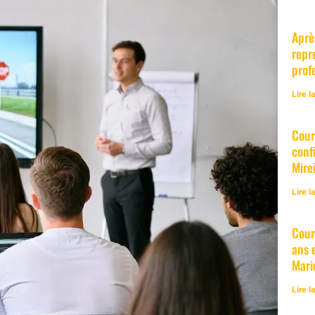
Aprè
repr
prof
Lire l
Cour
conf
Mirei
Lire l
Cour
ans 
Mari
Lire l