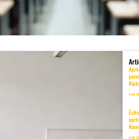
Art
Aprè
perm
Rich
Lire l
Écha
aprè
Nam
Lire l