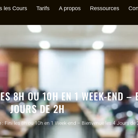
s les Cours
Tarifs
A propos
Ressources
Con
LES 8H OU 10H EN 1 WEEK-END – 
JOURS DE 2H
 : Fini les 8h ou 10h en 1 Week-end – Bienvenue les 4 Jours de 